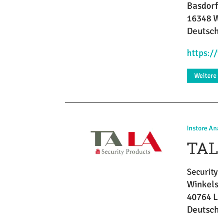
Basdorf
16348 W
Deutsc
https:
Weitere
Instore An
TAL
Securit
Winkel
40764 
Deutsc