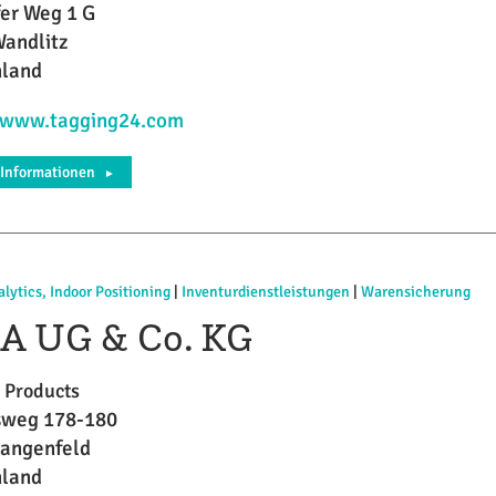
er Weg 1 G
andlitz
hland
//www.tagging24.com
 Informationen
►
alytics, Indoor Positioning
|
Inventurdienstleistungen
|
Warensicherung
A UG & Co. KG
y Products
sweg 178-180
Langenfeld
hland