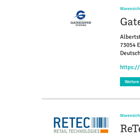
Warensic
Gat
Albertst
73054 E
Deutsc
https:
Weitere
Warensic
ReT