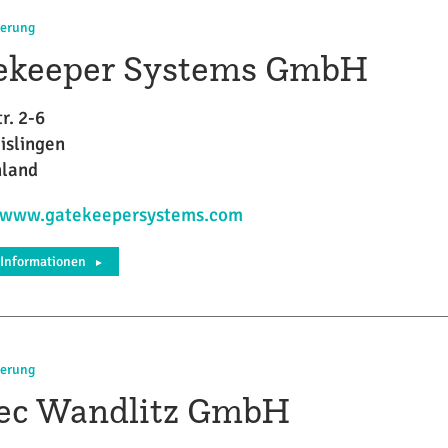
herung
ekeeper Systems GmbH
r. 2-6
islingen
hland
//www.gatekeepersystems.com
 Informationen
►
herung
ec Wandlitz GmbH