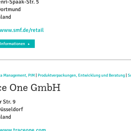
nri-Spaak-Str. 5
Dortmund
hland
/www.smf.de/retail
 Informationen
►
ta Management, PIM
|
Produktverpackungen, Entwicklung und Beratung
|
S
ce One GmbH
 Str. 9
üsseldorf
hland
//www.traceone.com