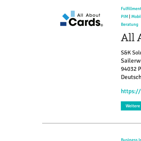
Fulfillmen
PIM
|
Mobi
Beratung
All
S&K Sol
Sailerw
94032 
Deutsc
https:/
Weitere
Business I