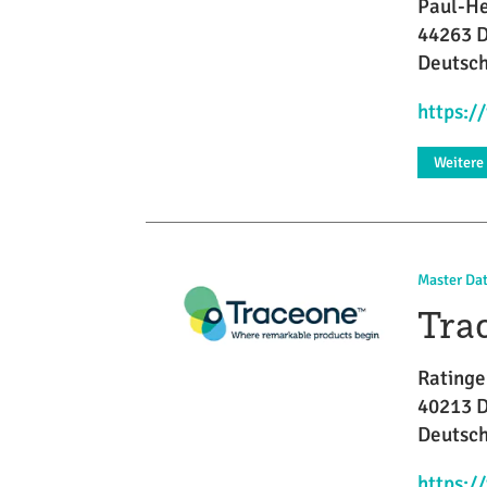
Paul-He
44263 
Deutsc
https:/
Weitere
Master Da
Tra
Ratinger
40213 D
Deutsc
https: