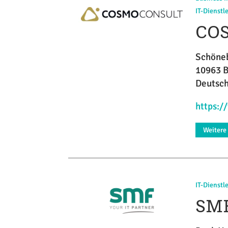
IT-Dienstl
CO
Schöneb
10963 B
Deutsc
https:
Weitere
IT-Dienstl
SM