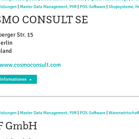
eistungen
|
Master Data Management, PIM
|
POS-Software
|
Shopsysteme, H
SMO CONSULT SE
erger Str. 15
erlin
hland
//www.cosmoconsult.com
 Informationen
►
eistungen
|
Master Data Management, PIM
|
POS-Software
|
Warenwirtschaf
F GmbH