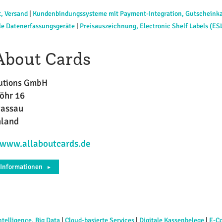
t, Versand
|
Kundenbindungssysteme mit Payment-Integration, Gutscheink
le Datenerfassungsgeräte
|
Preisauszeichnung, Electronic Shelf Labels (ES
 About Cards
utions GmbH
öhr 16
Passau
hland
/www.allaboutcards.de
 Informationen
►
ntelligence, Big Data
|
Cloud-basierte Services
|
Digitale Kassenbelege
|
E-C