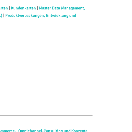
arten
|
Kundenkarten
|
Master Data Management,
L)
|
Produktverpackungen, Entwicklung und
ommerce-, Omnichannel-Consulting und Konzepte
|