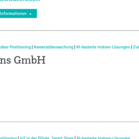
 Informationen
►
ndoor Positioning
|
Kameraüberwachung
|
KI-basierte Instore-Lösungen
|
Zut
ons GmbH
ositioning
|
IoT in der Filiale, Smart Store
|
KI-basierte Instore-Lösungen