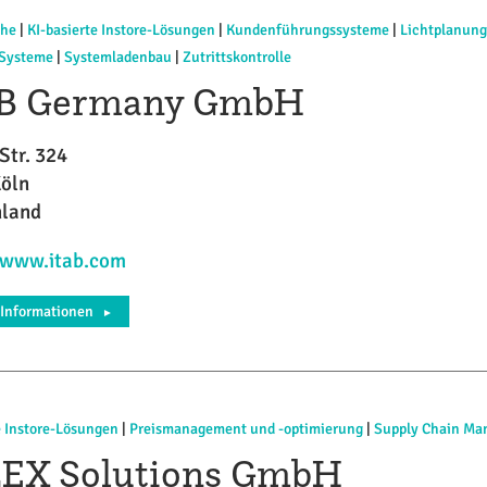
che
|
KI-basierte Instore-Lösungen
|
Kundenführungssysteme
|
Lichtplanung
Systeme
|
Systemladenbau
|
Zutrittskontrolle
B Germany GmbH
Str. 324
Köln
hland
/www.itab.com
 Informationen
►
e Instore-Lösungen
|
Preismanagement und -optimierung
|
Supply Chain M
EX Solutions GmbH