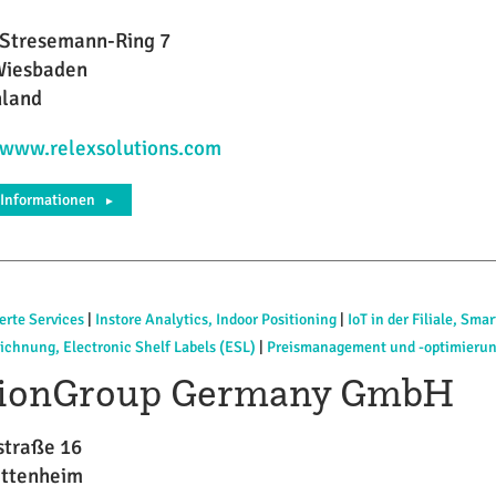
Stresemann-Ring 7
Wiesbaden
hland
/www.relexsolutions.com
 Informationen
►
erte Services
|
Instore Analytics, Indoor Positioning
|
IoT in der Filiale, Sma
ichnung, Electronic Shelf Labels (ESL)
|
Preismanagement und -optimieru
ionGroup Germany GmbH
straße 16
Ettenheim