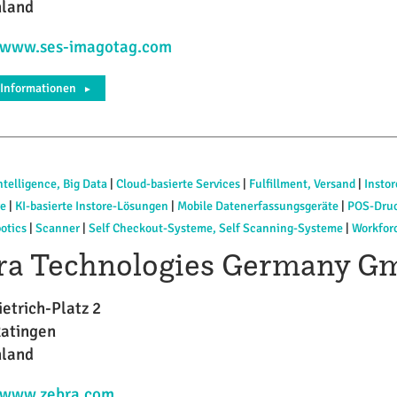
hland
//www.ses-imagotag.com
 Informationen
►
ntelligence, Big Data
|
Cloud-basierte Services
|
Fulfillment, Versand
|
Instor
re
|
KI-basierte Instore-Lösungen
|
Mobile Datenerfassungsgeräte
|
POS-Dru
otics
|
Scanner
|
Self Checkout-Systeme, Self Scanning-Systeme
|
Workfor
ra Technologies Germany 
ietrich-Platz 2
atingen
hland
//www.zebra.com