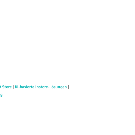
rt Store
|
KI-basierte Instore-Lösungen
|
ng