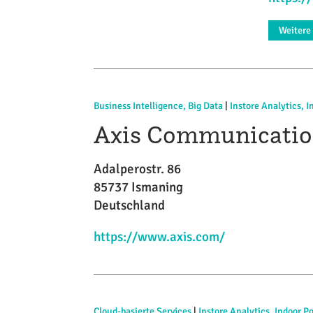
Weitere
Business Intelligence, Big Data
|
Instore Analytics, I
Axis Communicati
Adalperostr. 86
85737 Ismaning
Deutschland
https://www.axis.com/
Cloud-basierte Services
|
Instore Analytics, Indoor P