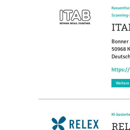
Kassentis
Scanning-
ITA
Bonner 
50968 
Deutsc
https:/
Weitere
KI-basiert
REL