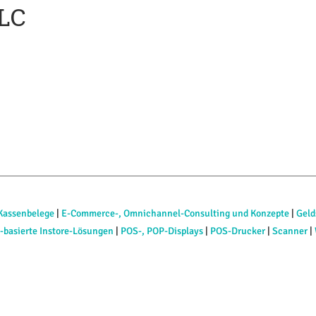
LLC
 Kassenbelege
|
E-Commerce-, Omnichannel-Consulting und Konzepte
|
Geld
I-basierte Instore-Lösungen
|
POS-, POP-Displays
|
POS-Drucker
|
Scanner
|