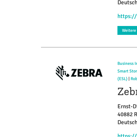
Deutsc
https:
Weitere
Business I
Smart Sto
(ESL)
|
Rob
Zeb
Ernst-D
40882 R
Deutsc
https: