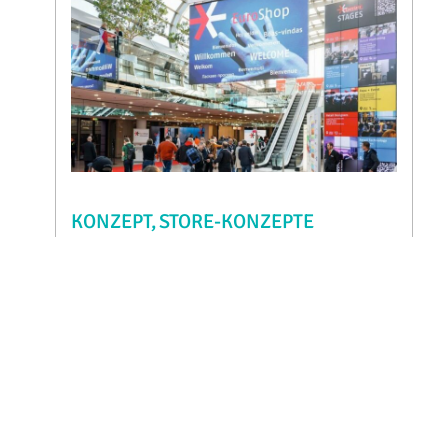
KONZEPT
STORE-KONZEPTE
10/02/2026
EuroShop 2026: Effizienter,
schneller, smarter
Seit 60 Jahren ist die EuroShop der
wichtigste Treffpunkt der internationalen
Handelsbranche. Auch die kommende
Ausgabe der Fachmesse (22. bis 26. Februar