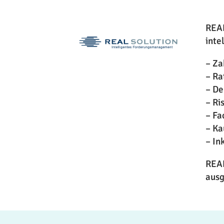
REAL
inte
– Za
– Ra
– De
– R
– Fa
– Ka
– In
REAL
ausg