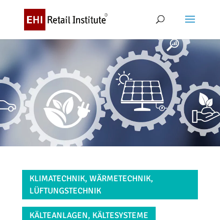
KLIMATECHNIK, WÄRMETECHNIK,
LÜFTUNGSTECHNIK
KÄLTEANLAGEN, KÄLTESYSTEME