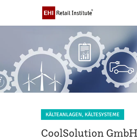
KÄLTEANLAGEN, KÄLTESYSTEME
CoolSolution Gmb