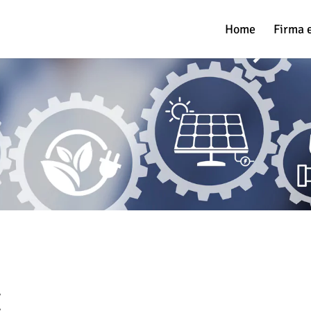
Home
Firma 
H